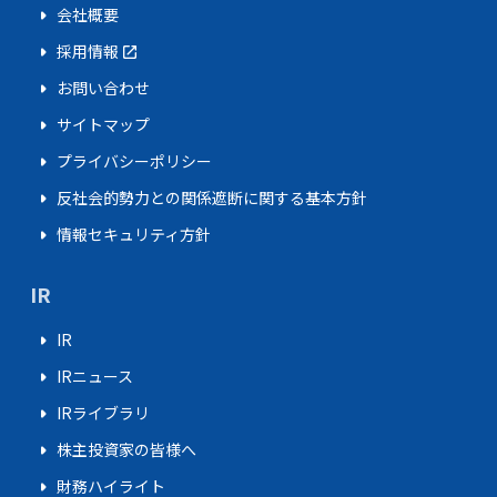
arrow_right
会社概要
arrow_right
採用情報
open_in_new
arrow_right
お問い合わせ
arrow_right
サイトマップ
arrow_right
プライバシーポリシー
arrow_right
反社会的勢力との関係遮断に関する基本方針
arrow_right
情報セキュリティ方針
IR
arrow_right
IR
arrow_right
IRニュース
arrow_right
IRライブラリ
arrow_right
株主投資家の皆様へ
arrow_right
財務ハイライト