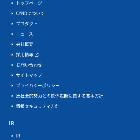
arrow_right
トップページ
arrow_right
CYNDについて
arrow_right
プロダクト
arrow_right
ニュース
arrow_right
会社概要
arrow_right
採用情報
open_in_new
arrow_right
お問い合わせ
arrow_right
サイトマップ
arrow_right
プライバシーポリシー
arrow_right
反社会的勢力との関係遮断に関する基本方針
arrow_right
情報セキュリティ方針
IR
arrow_right
IR