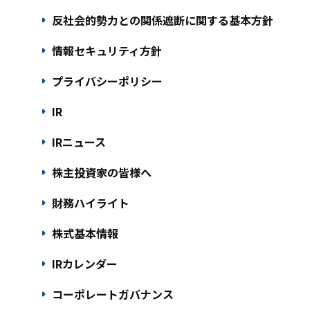
arrow_right
反社会的勢力との関係遮断に関する基本方針
arrow_right
情報セキュリティ方針
arrow_right
プライバシーポリシー
arrow_right
IR
arrow_right
IRニュース
arrow_right
株主投資家の皆様へ
arrow_right
財務ハイライト
arrow_right
株式基本情報
arrow_right
IRカレンダー
arrow_right
コーポレートガバナンス