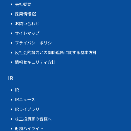
arrow_right
会社概要
arrow_right
採用情報
open_in_new
arrow_right
お問い合わせ
arrow_right
サイトマップ
arrow_right
プライバシーポリシー
arrow_right
反社会的勢力との関係遮断に関する基本方針
arrow_right
情報セキュリティ方針
IR
arrow_right
IR
arrow_right
IRニュース
arrow_right
IRライブラリ
arrow_right
株主投資家の皆様へ
arrow_right
財務ハイライト