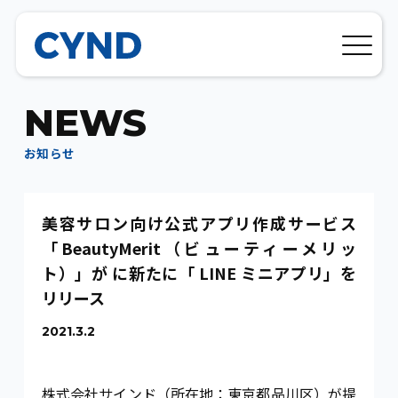
N
E
W
S
お
知
ら
せ
美容サロン向け公式アプリ作成サービス
「BeautyMerit（ビューティーメリッ
ト）」が に新たに「 LINE ミニアプリ」を
リリース
2021.3.2
株式会社サインド（所在地：東京都品川区）が提