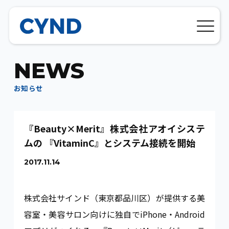
N
E
W
S
お
知
ら
せ
『Beauty×Merit』株式会社アオイシステ
ムの 『VitaminC』とシステム接続を開始
2017.11.14
株式会社サインド（東京都品川区）が提供する美
容室・美容サロン向けに独自でiPhone・Android