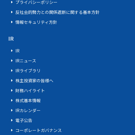
arrow_right
プライバシーポリシー
arrow_right
反社会的勢力との関係遮断に関する基本方針
arrow_right
情報セキュリティ方針
IR
arrow_right
IR
arrow_right
IRニュース
arrow_right
IRライブラリ
arrow_right
株主投資家の皆様へ
arrow_right
財務ハイライト
arrow_right
株式基本情報
arrow_right
IRカレンダー
arrow_right
電子公告
arrow_right
コーポレートガバナンス