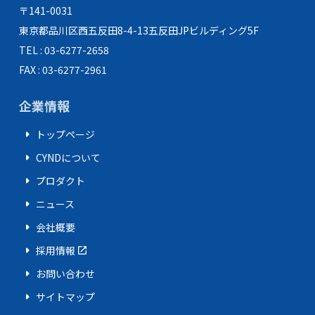
〒141-0031
東京都品川区西五反田8-4-13
五反田JPビルディング5F
TEL : 03-6277-2658
FAX : 03-6277-2961
企業情報
arrow_right
トップページ
arrow_right
CYNDについて
arrow_right
プロダクト
arrow_right
ニュース
arrow_right
会社概要
arrow_right
採用情報
open_in_new
arrow_right
お問い合わせ
arrow_right
サイトマップ